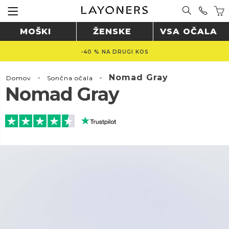
MOŠKI
ŽENSKE
VSA OČALA
-40 % NA DRUGI KOS
-
-
Nomad Gray
Domov
Sončna očala
Nomad Gray