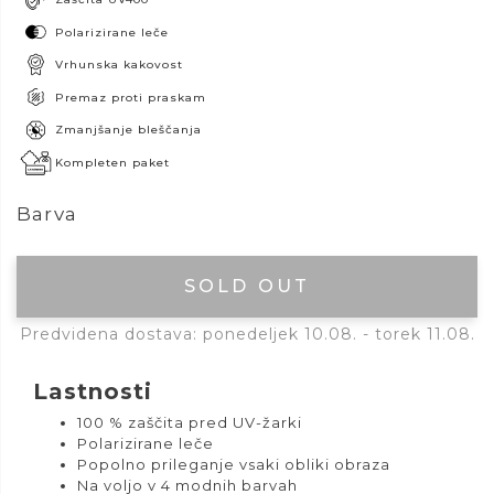
Polarizirane leče
Vrhunska kakovost
Premaz proti praskam
Zmanjšanje bleščanja
Kompleten paket
Barva
SOLD OUT
Predvidena dostava: ponedeljek 10.08. - torek 11.08.
Lastnosti
100 % zaščita pred UV-žarki
Polarizirane leče
Popolno prileganje vsaki obliki obraza
Na voljo v 4 modnih barvah