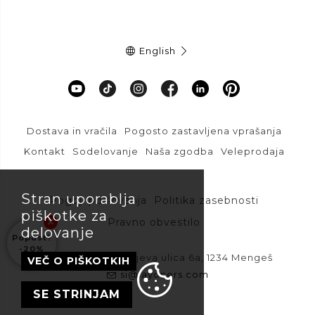
English
Dostava in vračila
Pogosto zastavljena vprašanja
Kontakt
Sodelovanje
Naša zgodba
Veleprodaja
Stran uporablja
Pogoji poslovanja
Politika zasebnosti
piškotke za
Pravno obvestilo
delovanje
Popust?
-20%
DFVU d.o.o., Liparjeva ulica 6a, 1234 Mengeš
VEČ O PIŠKOTKIH
si@layoners.com
SE STRINJAM