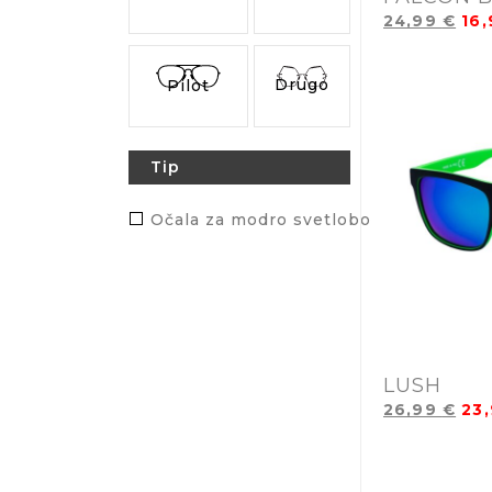
24,99
€
16
Drugo
Pilot
Tip
Očala za modro svetlobo
LUSH
26,99
€
23