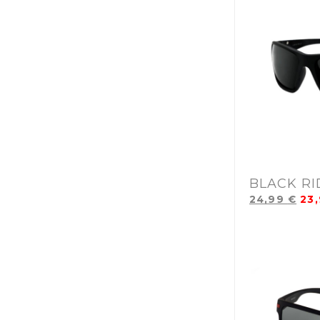
BLACK R
24,99
€
23