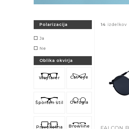
14
izdelkov
Polarizacija
Ja
Ne
Oblika okvirja
Cat-eye
Wayfarer
Okrogla
Športen stil
Browline
Pravokotna
FALCON 