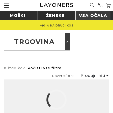
MOŠKI
ŽENSKE
VSA OČALA
-40 % NA DRUGI KOS
TRGOVINA
0
izdelkov
Počisti vse filtre
Prodajni hiti
Razvrsti po: