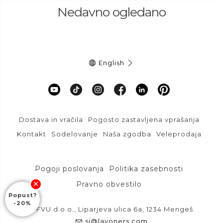
Nedavno ogledano
English
Dostava in vračila
Pogosto zastavljena vprašanja
Kontakt
Sodelovanje
Naša zgodba
Veleprodaja
Stran uporablja
piškotke za
Pogoji poslovanja
Politika zasebnosti
delovanje
Pravno obvestilo
Popust?
VEČ O PIŠKOTKIH
-20%
DFVU d.o.o., Liparjeva ulica 6a, 1234 Mengeš
si@layoners.com