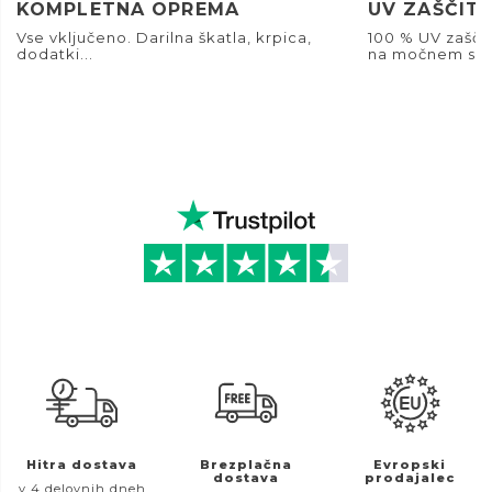
KOMPLETNA OPREMA
UV ZAŠČIT
Vse vključeno. Darilna škatla, krpica,
100 % UV zašči
dodatki...
na močnem son
Hitra dostava
Brezplačna
Evropski
dostava
prodajalec
v 4 delovnih dneh