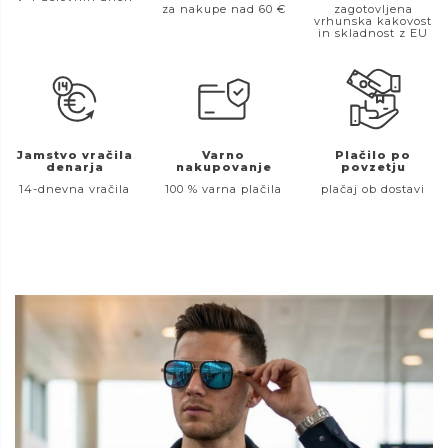
za nakupe nad 60 €
zagotovljena
vrhunska kakovost
in skladnost z EU
Jamstvo vračila
Varno
Plačilo po
denarja
nakupovanje
povzetju
14-dnevna vračila
100 % varna plačila
plačaj ob dostavi