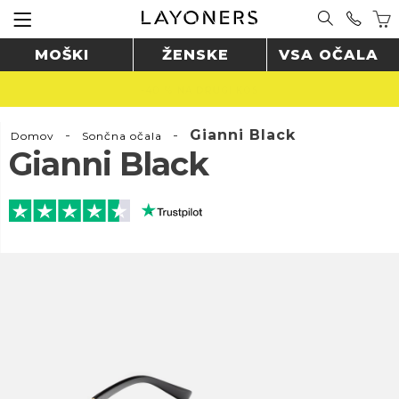
MOŠKI
ŽENSKE
VSA OČALA
BREZPLAČNA DOSTAVA NAD 60 € 🚚
-
-
Gianni Black
Domov
Sončna očala
Gianni Black