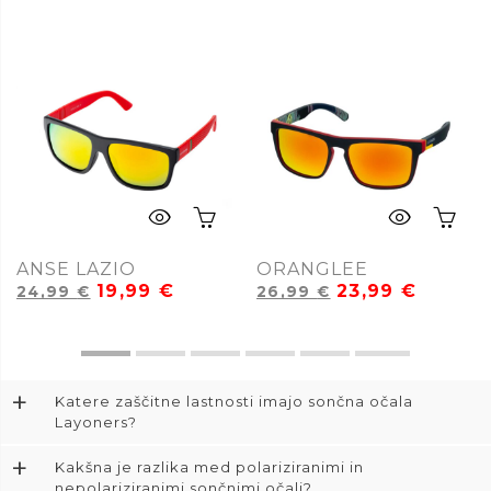
ANSE LAZIO
ORANGLEE
19,99
€
23,99
€
24,99
€
26,99
€
+
Katere zaščitne lastnosti imajo sončna očala
Layoners?
+
Kakšna je razlika med polariziranimi in
nepolariziranimi sončnimi očali?