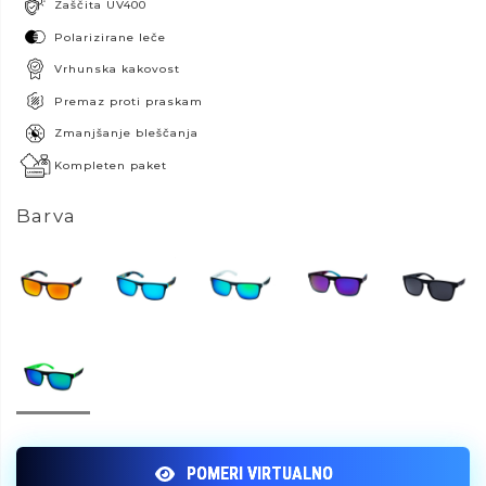
Zaščita UV400
Polarizirane leče
Vrhunska kakovost
Premaz proti praskam
Zmanjšanje bleščanja
Kompleten paket
Barva