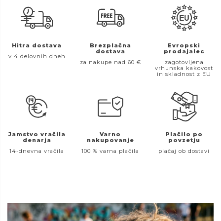
Hitra dostava
Brezplačna
Evropski
dostava
prodajalec
v 4 delovnih dneh
za nakupe nad 60 €
zagotovljena
vrhunska kakovost
in skladnost z EU
Jamstvo vračila
Varno
Plačilo po
denarja
nakupovanje
povzetju
14-dnevna vračila
100 % varna plačila
plačaj ob dostavi