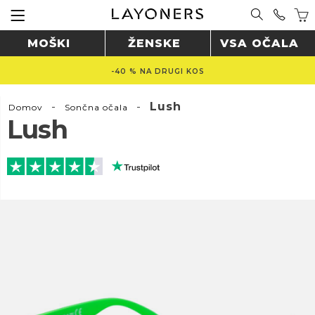
MOŠKI
ŽENSKE
VSA OČALA
-40 % NA DRUGI KOS
-
-
Lush
Domov
Sončna očala
Lush