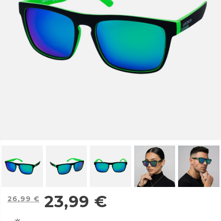
23,99
€
26,99
€