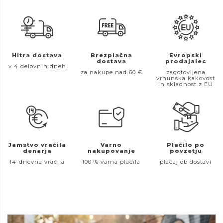
Hitra dostava
Brezplačna
Evropski
dostava
prodajalec
v 4 delovnih dneh
za nakupe nad 60 €
zagotovljena
vrhunska kakovost
in skladnost z EU
Jamstvo vračila
Varno
Plačilo po
denarja
nakupovanje
povzetju
14-dnevna vračila
100 % varna plačila
plačaj ob dostavi