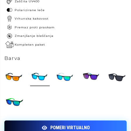
Zaščita UV400
Polarizirane leče
Vrhunska kakovost
Premaz proti praskam
Zmanjšanje bleščanja
Kompleten paket
Barva