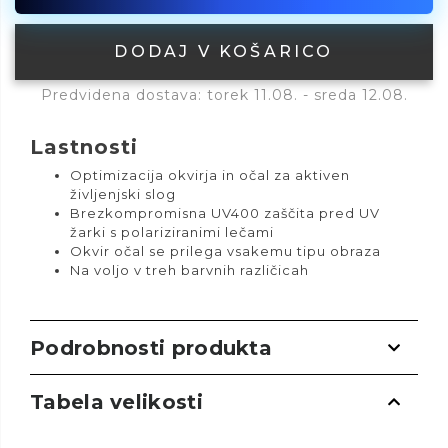
DODAJ V KOŠARICO
Predvidena dostava: torek 11.08. - sreda 12.08.
Lastnosti
Optimizacija okvirja in očal za aktiven
življenjski slog
Brezkompromisna UV400 zaščita pred UV
žarki s polariziranimi lečami
Okvir očal se prilega vsakemu tipu obraza
Na voljo v treh barvnih različicah
Podrobnosti produkta
Tabela velikosti