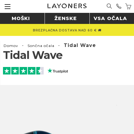
MOŠKI
ŽENSKE
VSA OČALA
BREZPLAČNA DOSTAVA NAD 60 € 🚚
-
-
Tidal Wave
Domov
Sončna očala
Tidal Wave