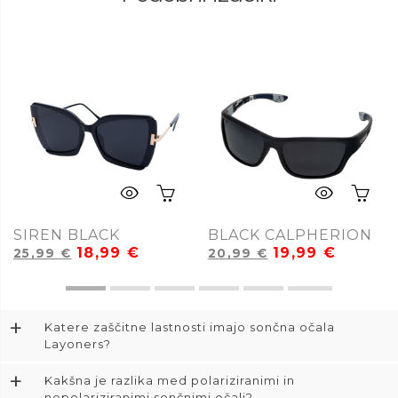
SIREN BLACK
BLACK CALPHERION
18,99
€
19,99
€
25,99
€
20,99
€
+
Katere zaščitne lastnosti imajo sončna očala
Layoners?
+
Kakšna je razlika med polariziranimi in
nepolariziranimi sončnimi očali?