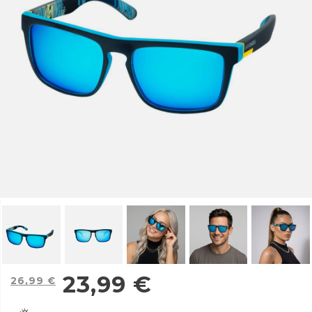
23,99
€
26,99
€