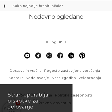
+
Kako najbolje hraniti očala?
Nedavno ogledano
English
Dostava in vračila
Pogosto zastavljena vprašanja
Kontakt
Sodelovanje
Naša zgodba
Veleprodaja
Stran uporablja
Pogoji poslovanja
Politika zasebnosti
piškotke za
Pravno obvestilo
delovanje
Popust?