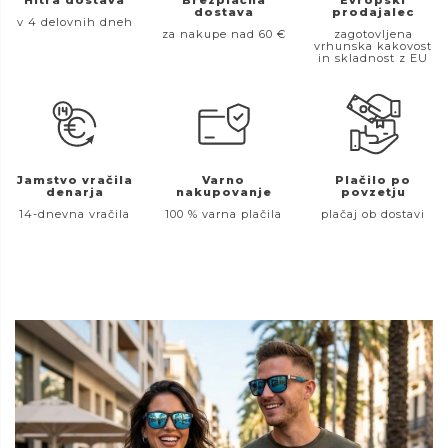
dostava
prodajalec
v 4 delovnih dneh
za nakupe nad 60 €
zagotovljena
vrhunska kakovost
in skladnost z EU
Jamstvo vračila
Varno
Plačilo po
denarja
nakupovanje
povzetju
14-dnevna vračila
100 % varna plačila
plačaj ob dostavi