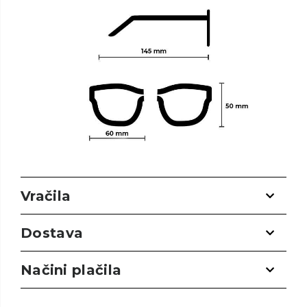
Vračila
Dostava
Načini plačila