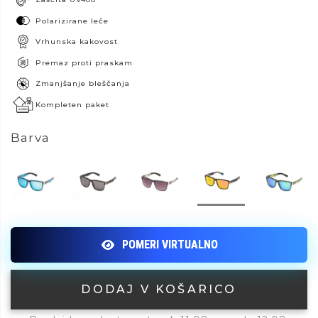
Polarizirane leče
Vrhunska kakovost
Premaz proti praskam
Zmanjšanje bleščanja
Kompleten paket
Barva
DODAJ V KOŠARICO