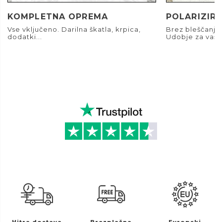
KOMPLETNA OPREMA
POLARIZIRA
Vse vključeno. Darilna škatla, krpica,
Brez bleščanja.
dodatki...
Udobje za vaše
Hitra dostava
Brezplačna
Evropski