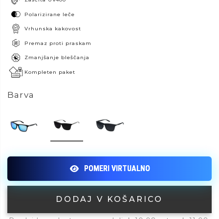
Polarizirane leče
Vrhunska kakovost
Premaz proti praskam
Zmanjšanje bleščanja
Kompleten paket
Barva
DODAJ V KOŠARICO