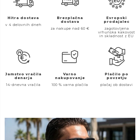
Hitra dostava
Brezplačna
Evropski
dostava
prodajalec
v 4 delovnih dneh
za nakupe nad 60 €
zagotovljena
vrhunska kakovost
in skladnost z EU
Jamstvo vračila
Varno
Plačilo po
denarja
nakupovanje
povzetju
14-dnevna vračila
100 % varna plačila
plačaj ob dostavi