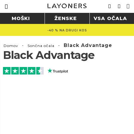
MOŠKI
ŽENSKE
VSA OČALA
-40 % NA DRUGI KOS
-
-
Black Advantage
Domov
Sončna očala
Black Advantage