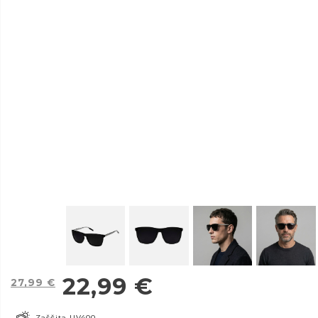
22,99
€
27,99
€
Zaščita UV400