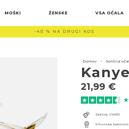
MOŠKI
ŽENSKE
VSA OČALA
BREZPLAČNA DOSTAVA NAD 60 € 🚚
-
Domov
Sončna oča
Kanye
21,99
€
Zaščita UV400
Vrhunska kakovost