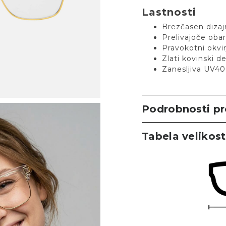
Lastnosti
Brezčasen dizaj
Prelivajoče ob
Pravokotni okvir
Zlati kovinski de
Zanesljiva UV40
Podrobnosti p
Tabela velikost