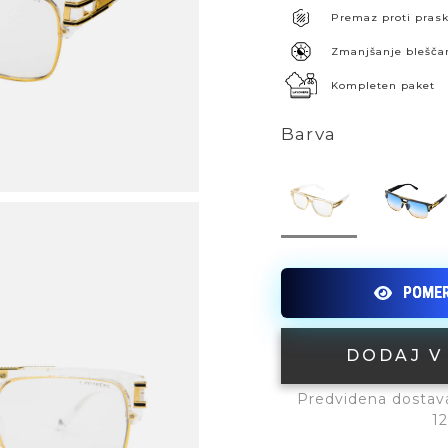
Premaz proti pra
Zmanjšanje blešča
Kompleten paket
Barva
DODAJ V
Predvidena dostava:
12