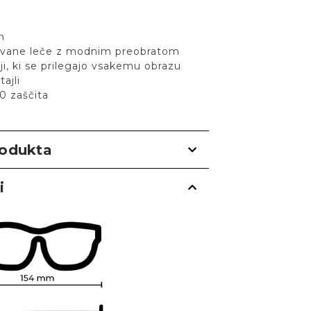
n
arvane leče z modnim preobratom
ji, ki se prilegajo vsakemu obrazu
tajli
0 zaščita
rodukta
i