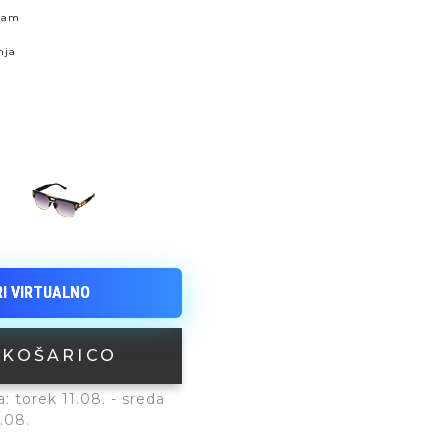
skam
nja
 KOŠARICO
 torek 11.08. - sreda
.08.