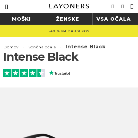
MOŠKI
ŽENSKE
VSA OČALA
-40 % NA DRUGI KOS
-
-
Intense Black
Domov
Sončna očala
Intense Black