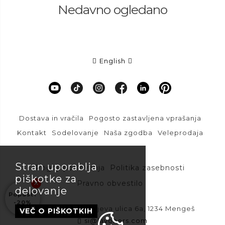
Nedavno ogledano
English
Dostava in vračila
Pogosto zastavljena vprašanja
Kontakt
Sodelovanje
Naša zgodba
Veleprodaja
Stran uporablja
Pogoji poslovanja
Politika zasebnosti
piškotke za
Pravno obvestilo
delovanje
Popust?
-20%
DFVU d.o.o., Liparjeva ulica 6a, 1234 Mengeš
VEČ O PIŠKOTKIH
si@layoners.com