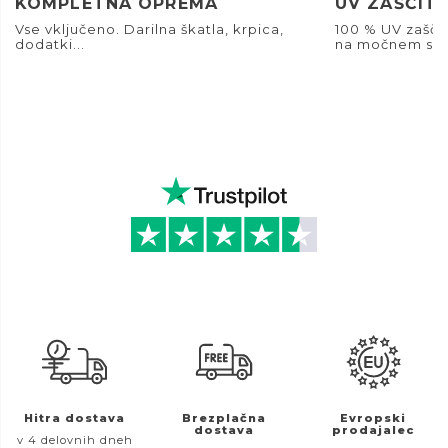
KOMPLETNA OPREMA
UV ZAŠČIT
Vse vključeno. Darilna škatla, krpica,
100 % UV zašči
dodatki...
na močnem son
Hitra dostava
Brezplačna
Evropski
dostava
prodajalec
v 4 delovnih dneh