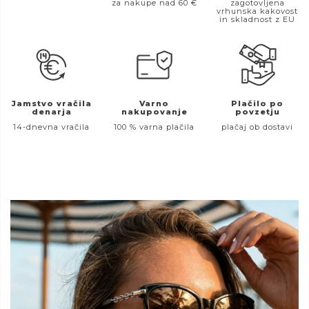
za nakupe nad 60 €
zagotovljena
vrhunska kakovost
in skladnost z EU
Jamstvo vračila
Varno
Plačilo po
denarja
nakupovanje
povzetju
14-dnevna vračila
100 % varna plačila
plačaj ob dostavi