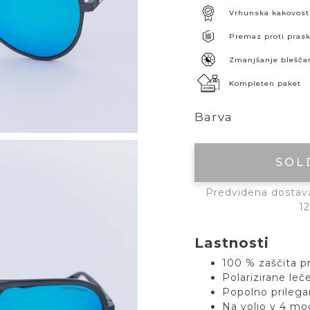
Vrhunska kakovost
Premaz proti pra
Zmanjšanje blešča
Kompleten paket
Barva
SOL
Predvidena dostava:
12
Lastnosti
100 % zaščita p
Polarizirane leč
Popolno prilegan
Na voljo v 4 mo