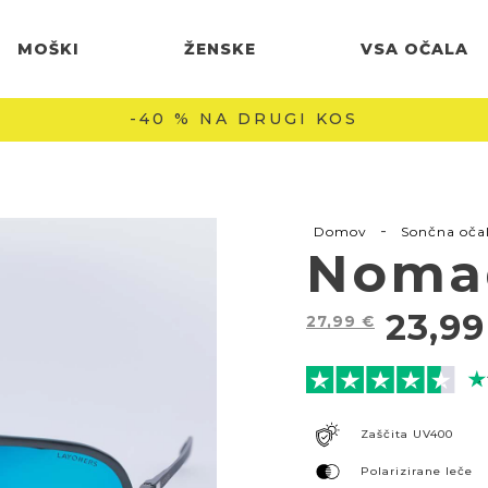
MOŠKI
ŽENSKE
VSA OČALA
BREZPLAČNA DOSTAVA NAD 60 € 🚚
-
Domov
Sončna oča
Noma
23,9
27,99
€
Zaščita UV400
Polarizirane leče