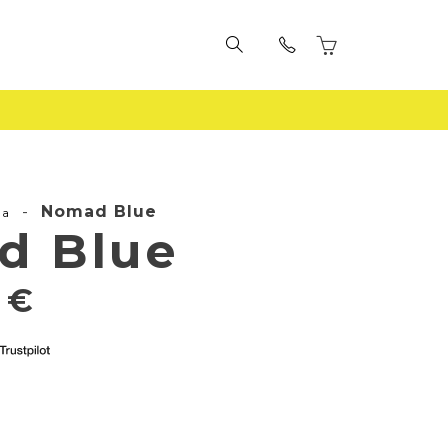
-
Nomad Blue
la
d Blue
9
€