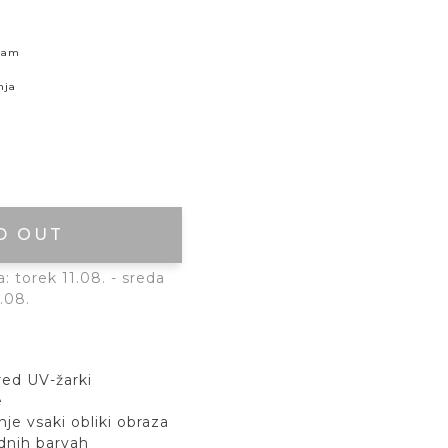
skam
nja
D OUT
 torek 11.08. - sreda
.08.
red UV-žarki
e
je vsaki obliki obraza
dnih barvah