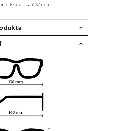
ui in krpica za čiščenje
rodukta
i