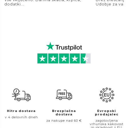
dodatki...
Udobje za vaše
Hitra dostava
Brezplačna
Evropski
dostava
prodajalec
v 4 delovnih dneh
za nakupe nad 60 €
zagotovljena
vrhunska kakovost
in skladnost z EU