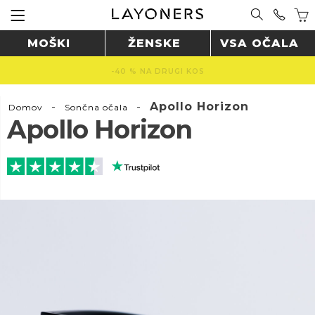
MOŠKI
ŽENSKE
VSA OČALA
BREZPLAČNA DOSTAVA NAD 60 € 🚚
-
-
Apollo Horizon
Domov
Sončna očala
Apollo Horizon