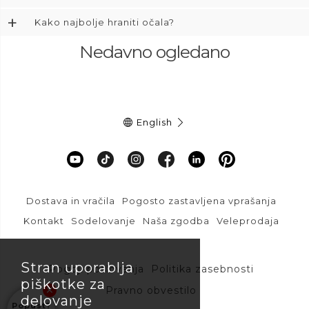
+
Kako najbolje hraniti očala?
Nedavno ogledano
English
Dostava in vračila
Pogosto zastavljena vprašanja
Kontakt
Sodelovanje
Naša zgodba
Veleprodaja
Stran uporablja
Pogoji poslovanja
Politika zasebnosti
piškotke za
Pravno obvestilo
delovanje
Popust?