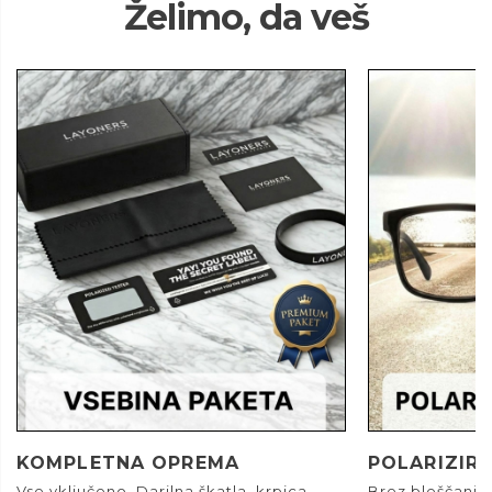
Želimo, da veš
KOMPLETNA OPREMA
POLARIZIRA
Vse vključeno. Darilna škatla, krpica,
Brez bleščanja.