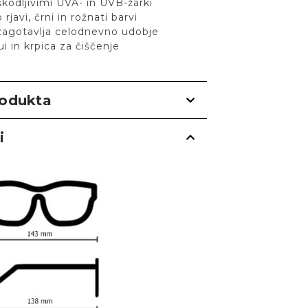
 škodljivimi UVA- in UVB-žarki
 rjavi, črni in rožnati barvi
zagotavlja celodnevno udobje
ui in krpica za čiščenje
rodukta
i