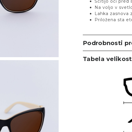
Ščitijo oči pred
Na voljo v svetlo
Lahka zasnova 
Priložena sta et
Podrobnosti p
Tabela velikost