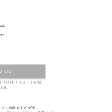
skam
nja
D OUT
 torek 11.08. - sreda
.08.
če z zaščito UV 400