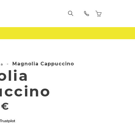
-
Magnolia Cappuccino
la
lia
uccino
9
€