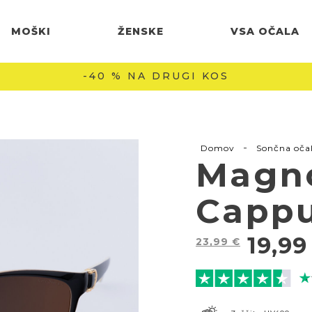
MOŠKI
ŽENSKE
VSA OČALA
BREZPLAČNA DOSTAVA NAD 60 € 🚚
-
Domov
Sončna oča
Magno
Capp
19,9
23,99
€