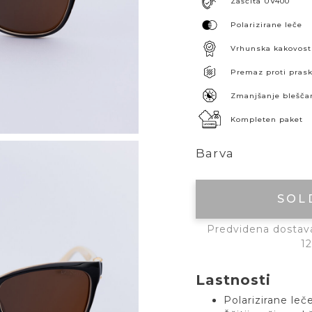
Zaščita UV400
Polarizirane leče
Vrhunska kakovost
Premaz proti pra
Zmanjšanje blešča
Kompleten paket
Barva
SOL
Predvidena dostava:
12
Lastnosti
Polarizirane le